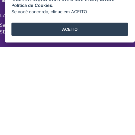
Política de Cookies
.
Se você concorda, clique em ACEITO.
LABORATÓRIO DE INOVAÇÃO NA GESTÃO
Secretaria de Estado de Gestão e Recursos Humanos -
ACEITO
SEGER
Governo do Estado de Espírito Santo
HOME
SOBRE
EQUIPE