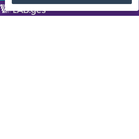
LABORATÓRIO DE INOVAÇÃO NA GESTÃO
Secretaria de Estado de Gestão e Recursos Humanos -
SEGER
Governo do Estado de Espírito Santo
HOME
SOBRE