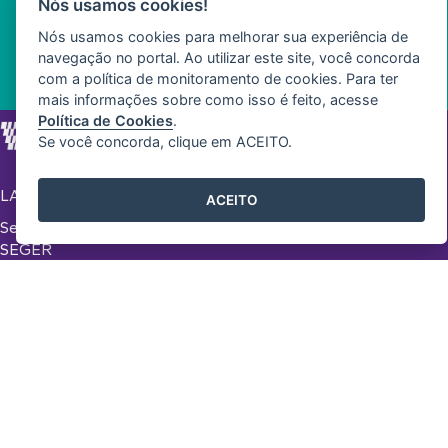
Nós usamos cookies!
Nós usamos cookies para melhorar sua experiência de
navegação no portal. Ao utilizar este site, você concorda
com a política de monitoramento de cookies. Para ter
mais informações sobre como isso é feito, acesse
Política de Cookies
.
Se você concorda, clique em ACEITO.
LABORATÓRIO DE INOVAÇÃO NA GESTÃO
ACEITO
Secretaria de Estado de Gestão e Recursos Humanos -
SEGER
Governo do Estado de Espírito Santo