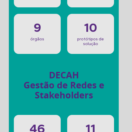
9
10
órgãos
protótipos de
solução
DECAH
Gestão de Redes e
Stakeholders
46
11