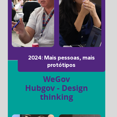
2024: Mais pessoas, mais
protótipos
WeGov
Hubgov - Design
thinking