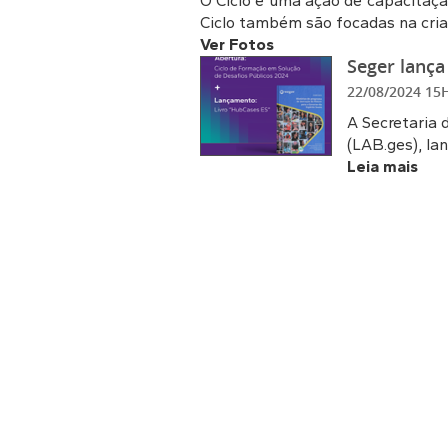
O Ciclo é uma ação de capacitaçã
Ciclo também são focadas na cri
Ver Fotos
Seger lança
22/08/2024 1
A Secretaria 
(LAB.ges), la
Leia mais