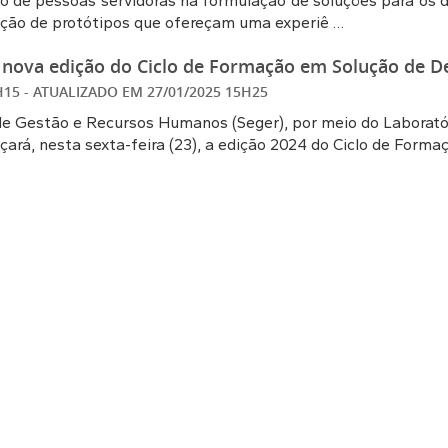
o de pessoas servidoras na formulação de soluções para os de
ação de protótipos que ofereçam uma experiê …
 nova edição do Ciclo de Formação em Solução de De
5H15
- ATUALIZADO EM
27/01/2025 15H25
de Gestão e Recursos Humanos (Seger), por meio do Laborató
nçará, nesta sexta-feira (23), a edição 2024 do Ciclo de Form