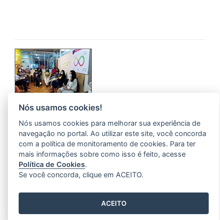
Nós usamos cookies!
Programa da Seger propõe práticas
Nós usamos cookies para melhorar sua experiência de
inovadoras para os desafios vivenciados
navegação no portal. Ao utilizar este site, você concorda
pelas equipes de trabalho do governo
com a política de monitoramento de cookies. Para ter
11/03/2022 15H54
- ATUALIZADO EM
11/03/2022 15H56
mais informações sobre como isso é feito, acesse
Política de Cookies
.
Resolver desafios recorrentes nos serviços públicos
Se você concorda, clique em ACEITO.
por meio de soluções pensadas coletivamente por
servidores do Governo do Estado e por convidados de
diferentes instituições públicas e privadas. …
Leia
ACEITO
mais